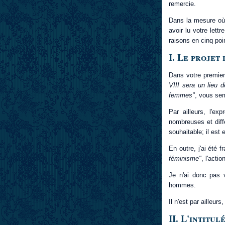
remercie.
Dans la mesure où j
avoir lu votre lett
raisons en cinq poi
I. Le projet
Dans votre premier 
VIII sera un lieu 
femmes"
, vous se
Par ailleurs, l'ex
nombreuses et diffé
souhaitable; il est
En outre, j'ai été f
féminisme"
, l'acti
Je n'ai donc pas 
hommes.
Il n'est par ailleur
II. L'intitu