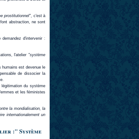
e prostitutionnel"
, c'est à
 font abstraction, ne sont
 demandez d'intervenir :
tions, l'atelier
"système
es humains est devenue le
pensable de dissocier la
te.
 légitimation du système
femmes et les féministes
ntre la mondialisation, la
re internationalement un
elier :" Système