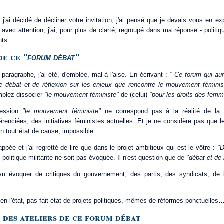
'ai décidé de décliner votre invitation, j'ai pensé que je devais vous en exp
re avec attention, j'ai, pour plus de clarté, regroupé dans ma réponse - politi
nts.
 de ce
"forum débat"
paragraphe, j'ai été, d'emblée, mal à l'aise. En écrivant :
" Ce forum qui aura
de débat et de réflexion sur les enjeux que rencontre le mouvement féminis
mblez dissocier
"le mouvement féministe"
de (celui)
"pour les droits des femm
pression
"le mouvement féministe"
ne correspond pas à la réalité de la d
renciées, des initiatives féministes actuelles. Et je ne considère pas que le 
 en tout état de cause, impossible.
rappée et j'ai regretté de lire que dans le projet ambitieux qui est le vôtre :
"D
on politique militante ne soit pas évoquée. Il n'est question que de
"débat et de 
vu évoquer de critiques du gouvernement, des partis, des syndicats, de
s, en l'état, pas fait état de projets politiques, mêmes de réformes ponctuelles
lé des ateliers de ce forum débat