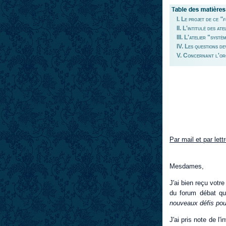
I. Le projet de ce
"f
II. L'intitulé des at
III. L'atelier "syst
IV. Les questions de
V. Concernant l'or
Par mail et par lett
Mesdames,
J'ai bien reçu votr
du forum débat que
nouveaux défis pou
J'ai pris note de l'