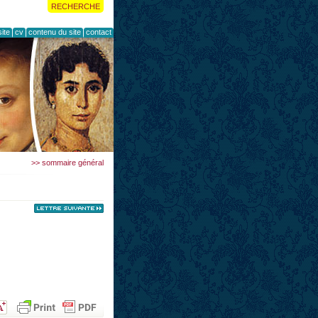
RECHERCHE
ite
cv
contenu du site
contact
>> sommaire général