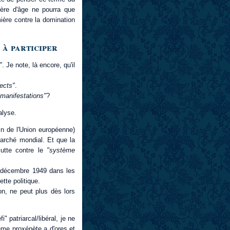
tère d'âge ne pourra que
mière contre la domination
 à participer
"
. Je note, là encore, qu'il
ects"
.
"manifestations"
?
alyse.
in de l'Union européenne)
marché mondial. Et que la
lutte contre le
"système
2 décembre 1949 dans les
tte politique.
n, ne peut plus dès lors
 patriarcal/libéral, je ne
ème proxénète a d'ores et