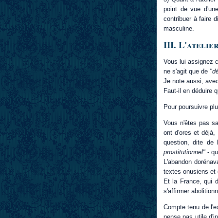
point de vue d'une
contribuer à faire 
masculine.
III. L'ateli
Vous lui assignez
ne s'agit que de
"d
Je note aussi, avec
Faut-il en déduire 
Pour poursuivre plu
Vous n'êtes pas sa
ont d'ores et déjà
question, dite de
prostitutionnel"
- qu
L'abandon dorénava
textes onusiens et 
Et la France, qui 
s'affirmer abolitionn
Compte tenu de l'ex
pense pas utile d'i