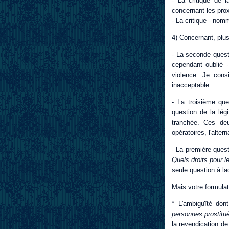
- La critique de 
concernant les prox
- La critique - no
4) Concernant, plus
- La seconde quest
cependant oublié -
violence. Je con
inacceptable.
- La troisième que
question de la lég
tranchée. Ces deu
opératoires, l'alte
- La première quest
Quels droits pour l
seule question à la
Mais votre formula
* L'ambiguïté don
personnes prostit
la revendication de