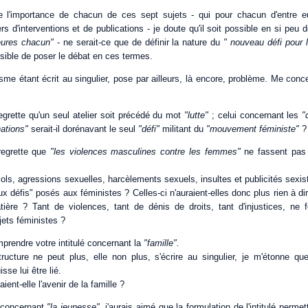
 l'importance de chacun de ces sept sujets - qui pour chacun d'entre eu
ers d'interventions et de publications - je doute qu'il soit possible en si pe
eures chacun"
- ne serait-ce que de définir la nature du
" nouveau défi pour 
sible de poser le débat en ces termes.
me étant écrit au singulier, pose par ailleurs, là encore, problème. Me conc
egrette qu'un seul atelier soit précédé du mot
"lutte"
; celui concernant les
"
nations"
serait-il dorénavant le seul
"défi"
militant du
"mouvement féministe"
?
regrette que
"les violences masculines contre les femmes"
ne fassent pas p
ols, agressions sexuelles, harcèlements sexuels, insultes et publicités sexis
x défis" posés aux féministes ? Celles-ci n'auraient-elles donc plus rien à di
ière ? Tant de violences, tant de dénis de droits, tant d'injustices, ne f
jets féministes ?
mprendre votre intitulé concernant la
"famille".
ructure ne peut plus, elle non plus, s'écrire au singulier, je m'étonne qu
sse lui être lié.
ient-elle l'avenir de la famille ?
r concernant
"la jeunesse",
j'aurais aimé que la formulation de l'intitulé perm