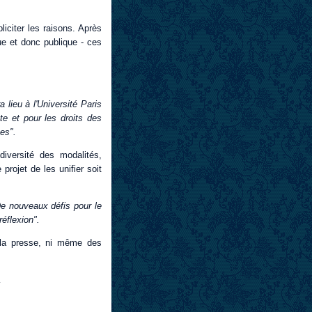
liciter les raisons. Après
que et donc publique - ces
 lieu à l'Université Paris
te et pour les droits des
es".
iversité des modalités,
projet de les unifier soit
e nouveaux défis pour le
réflexion".
 la presse, ni même des
…