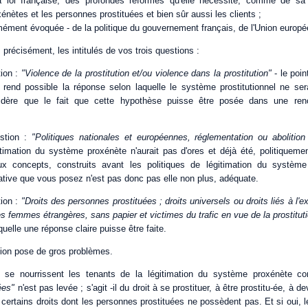
la loi française, des profondes réformes qu'elle nécessite, comme de sa
énètes et les personnes prostituées et bien sûr aussi les clients ;
mmément évoquée - de la politique du gouvernement français, de l'Union euro
 précisément, les intitulés de vos trois questions :
ion :
"Violence de la prostitution et/ou violence dans la prostitution"
- le poin
 rend possible la réponse selon laquelle le système prostitutionnel ne se
sidère que le fait que cette hypothèse puisse être posée dans une re
stion :
"Politiques nationales et européennes, réglementation ou abolitio
itimation du système proxénète n'aurait pas d'ores et déjà été, politiqueme
x concepts, construits avant les politiques de légitimation du système 
rnative que vous posez n'est pas donc pas elle non plus, adéquate.
ion :
"Droits des personnes prostituées ; droits universels ou droits liés à l'e
es femmes étrangères, sans papier et victimes du trafic en vue de la prostitut
quelle une réponse claire puisse être faite.
tion pose de gros problèmes.
t se nourrissent les tenants de la légitimation du système proxénète c
uées"
n'est pas levée ; s'agit -il du droit à se prostituer, à être prostitu-ée, à d
 certains droits dont les personnes prostituées ne possèdent pas. Et si oui,