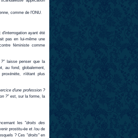
 scandaleuse application
péenne, comme de l'ONU.
t d'interrogation ayant été
rait pas en lui-même une
ncontre féministe comme
n ?"
laisse penser que la
nt, au fond, globalement,
proxénète, n'étant plus
xercice d'une profession ?
ion ?"
est, sur la forme, la
oncernant les
"droits des
evenir prostitu-ée et /ou de
 lesquels ? Ces
"droits"
en