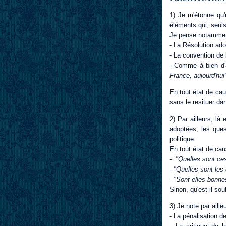
1) Je m'étonne qu'
éléments qui, seul
Je pense notammen
- La Résolution ad
- La convention de 
- Comme à bien d'a
France, aujourd'hu
En tout état de caus
sans le resituer da
2) Par ailleurs, là
adoptées, les ques
politique.
En tout état de cau
- "Quelles sont ces
-
"Quelles sont les 
- "Sont-elles bonne
Sinon, qu'est-il so
3) Je note par aill
- La pénalisation d