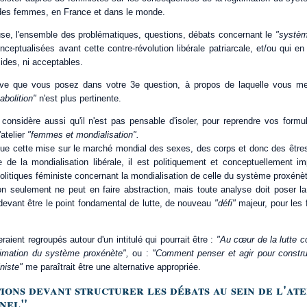
s des femmes, en France et dans le monde.
use, l'ensemble des problématiques, questions, débats concernant le
"systèm
ceptualisées avant cette contre-révolution libérale patriarcale, et/ou qui en
lides, ni acceptables.
ative que vous posez dans votre 3e question, à propos de laquelle vous me
abolition"
n'est plus pertinente.
considère aussi qu'il n'est pas pensable d'isoler, pour reprendre vos formula
'atelier
"femmes et mondialisation".
 que cette mise sur le marché mondial des sexes, des corps et donc des êtr
de la mondialisation libérale, il est politiquement et conceptuellement im
politiques féministe concernant la mondialisation de celle du système proxénè
 seulement ne peut en faire abstraction, mais toute analyse doit poser la
vant être le point fondamental de lutte, de nouveau
"défi"
majeur, pour les 
aient regroupés autour d'un intitulé qui pourrait être :
"Au cœur de la lutte co
itimation du système proxénète",
ou :
"Comment penser et agir pour construi
iniste"
me paraîtrait être une alternative appropriée.
tions devant structurer les débats au sein de l'at
nnel"