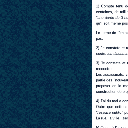
1) Compte tenu de
centaines, de milli
"une durée de 3 h
qu'il soit même pos
Le terme de féminis
pas.
2) Je constate et r
contre les discrimi
3) Je constate et 
rencontre.
Les assassinats, vi
partie des "nouveau
proposer en la mat
construction de pro
4) J'ai du mal à co
Outre que cette st
"l'espace public"
pui
La rue, la ville…sera
5) Quant à l'atelie