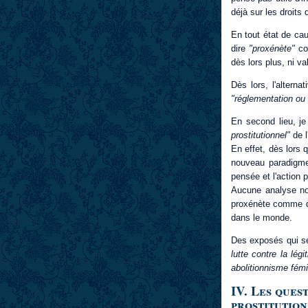
déjà sur les droit
En tout état de ca
dire
"proxénète"
con
dès lors plus, ni va
Dès lors, l'altern
"réglementation ou 
En second lieu, je 
prostitutionnel"
de l
En effet, dès lors
nouveau paradigme 
pensée et l'action 
Aucune analyse non
proxénète comme de
dans le monde.
Des exposés qui ser
lutte contre la lég
abolitionnisme fém
IV. Les ques
prostitutio