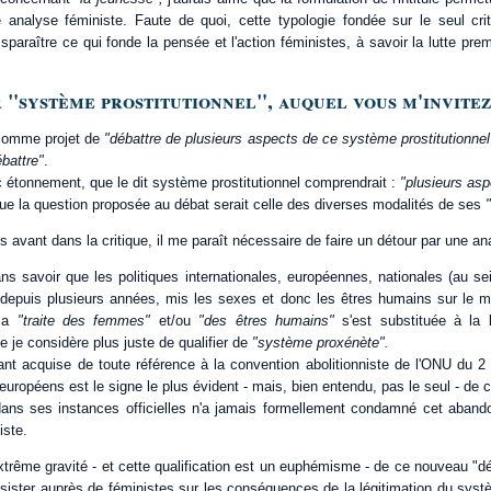
 analyse féministe. Faute de quoi, cette typologie fondée sur le seul cri
disparaître ce qui fonde la pensée et l'action féministes, à savoir la lutte pre
er "système prostitutionnel", auquel vous m'invitez
 comme projet de
"débattre de plusieurs aspects de ce système prostitutionnel
ébattre"
.
 étonnement, que le dit système prostitutionnel comprendrait :
"plusieurs asp
que la question proposée au débat serait celle des diverses modalités de ses
s avant dans la critique, il me paraît nécessaire de faire un détour par une an
ns savoir que les politiques internationales, européennes, nationales (au se
, depuis plusieurs années, mis les sexes et donc les êtres humains sur le 
 la
"traite des femmes"
et/ou
"des êtres humains"
s'est substituée à la 
e je considère plus juste de qualifier de
"système proxénète".
nt acquise de toute référence à la convention abolitionniste de l'ONU du 
européens est le signe le plus évident - mais, bien entendu, pas le seul - de ce
dans ses instances officielles n'a jamais formellement condamné cet abando
iste.
trême gravité - et cette qualification est un euphémisme - de ce nouveau "défi"
nsister auprès de féministes sur les conséquences de la légitimation du syst