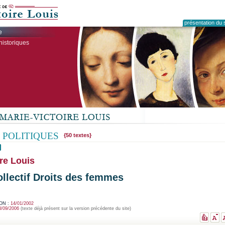
présentation du s
e
historiques
 POLITIQUES
{50 textes}
re Louis
ollectif Droits des femmes
ON :
14/01/2002
3/09/2006
(texte déjà présent sur la version précédente du site)