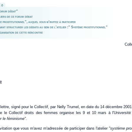
orum débat"
eliers de ce forum débat
ème prostitutionnel", auquel vous m'invitez à participer
vant structurer les débats au sein de l'atelier :" Système prostitutionnel"
ganisation de cette rencontre
Coll
re
e lettre, signé pour le Collectif, par Nelly Trumel, en date du 14 décembre 2001
 le Collectif droits des femmes organise les 9 et 10 mars à l'Université P
r le féminisme".
invitation que vous m'avez m'adressée de participer dans l'atelier
"système pros