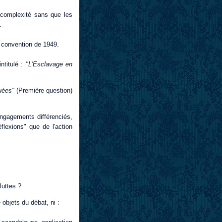
 complexité sans que les
.
 convention de 1949.
ntitulé :
"L'Esclavage en
tuées"
(Première question)
'engagements différenciés,
lexions" que de l'action
luttes ?
objets du débat, ni :