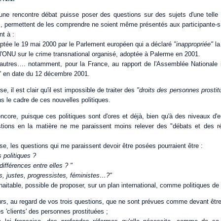
une rencontre débat puisse poser des questions sur des sujets d'une telle
s, permettent de les comprendre ne soient même présentés aux participante-s
t à :
optée le 19 mai 2000 par le Parlement européen qui a déclaré
"inappropriée"
la
l'ONU sur le crime transnational organisé, adoptée à Palerme en 2001.
utres…. notamment, pour la France, au rapport de l'Assemblée Nationale i
i"
en date du 12 décembre 2001.
e, il est clair qu'il est impossible de traiter des
"droits des personnes prosti
ns le cadre de ces nouvelles politiques.
 encore, puisque ces politiques sont d'ores et déjà, bien qu'à des niveaux d
tions en la matière ne me paraissent moins relever des "débats et des réf
se, les questions qui me paraissent devoir être posées pourraient être :
 politiques ?
différences entre elles ? "
s, justes, progressistes, féministes…?"
uhaitable, possible de proposer, sur un plan international, comme politiques de 
eurs, au regard de vos trois questions, que ne sont prévues comme devant être 
es 'clients' des personnes prostituées ;