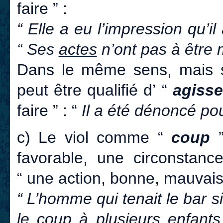
faire ” :
“ Elle a eu l’impression qu’i
“ Ses
actes
n’ont pas à être m
Dans le même sens, mais s’
peut être qualifié
d’ “
agiss
faire ” : “
Il a été dénoncé po
c) Le viol comme “
coup
favorable, une circonstan
“ une action, bonne, mauvais
“ L’homme qui tenait le bar s
le coup
à plusieurs enfants,