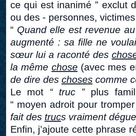
ce qui est inanimé ” exclut 
ou des - personnes, victime
“
Quand elle est revenue au 
augmenté : sa fille ne voulai
sœur lui a raconté des
chos
la même
chose
(avec mes e
de dire des
choses
comme cel
Le mot
“ truc ”
plus famil
“ moyen adroit pour tromper
fait des
truc
s vraiment dégue
Enfin, j’ajoute cette phrase