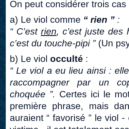
On peut considérer trois cas 
a) Le viol comme
“ rien ”
:
“ C’est
rien
, c’est juste des 
c’est du touche-pipi ”
(Un psy
b) Le viol
occulté
:
“ Le viol a eu lieu ainsi : ell
raccompagner par un copa
choquée ”.
Certes ici le mo
première phrase, mais dans
auraient “ favorisé ” le viol 