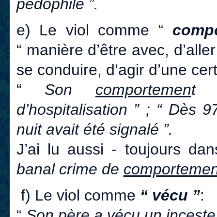
pédophile ”.
e) Le viol comme “
comp
“ manière d’être avec, d’alle
se conduire, d’agir d’une cer
“
Son
comportemen
t 
d’hospitalisation ” ; “ Dès 9
nuit avait été signalé ”.
J’ai lu aussi - toujours da
banal crime de
comporteme
f) Le viol comme
“ vécu ”
:
“
Son père a
vécu
un inceste 