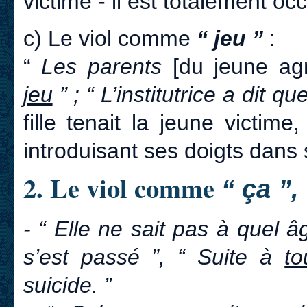
victime - il est totalement oc
c) Le viol comme
“ jeu ”
:
“
Les parents
[du jeune ag
jeu
” ; “ L’institutrice a dit qu
fille tenait la jeune victime
introduisant ses doigts dans
2. Le viol comme
“ ça ”,
- “ Elle ne sait pas à quel â
s’est passé ”, “ Suite à
to
suicide. ”