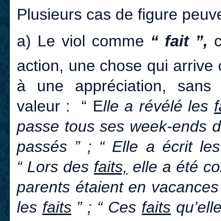
Plusieurs cas de figure peuv
a) Le viol comme
“ fait ”,
c
action, une chose qui arrive 
à une appréciation, sans 
valeur : “ E
lle a révélé les
f
passe tous ses week-ends d
passés ” ; “ Elle a écrit le
“ Lors des
faits,
elle a été c
parents étaient en vacances ”
les
faits
” ; “ Ces
faits
qu’elle