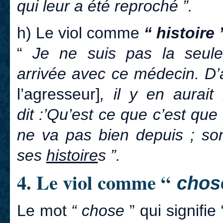
qui leur a été reproché ”.
h) Le viol comme
“ histoire 
“
Je ne suis pas la seu
arrivée avec ce médecin. D’
l’agresseur]
, il y en aurai
dit :’Qu’est ce que c’est qu
ne va pas bien depuis ; so
ses
histoire
s ”.
4. Le viol comme “
chos
Le mot
“ chose
” qui
signifie 