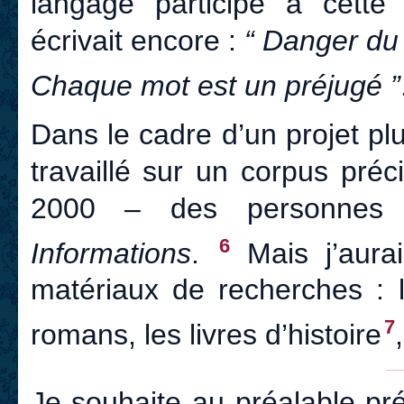
langage participe à cette
écrivait encore :
“ Danger du l
Chaque mot est un préjugé ”
Dans le cadre d’un projet pl
travaillé sur un corpus préc
2000 – des personnes
6
Informations
.
Mais j’aurai
matériaux de recherches : la
7
romans, les livres d’histoire
Je souhaite au préalable préc