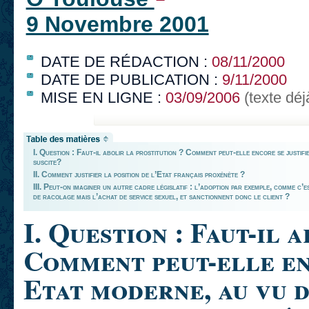
9 Novembre 2001
DATE DE RÉDACTION :
08/11/2000
DATE DE PUBLICATION :
9/11/2000
MISE EN LIGNE :
03/09/2006
(texte déj
I. Question : Faut-il abolir la prostitution ? Comment peut-elle encore se justifi
suscite?
II. Comment justifier la position de l’Etat français proxénète ?
III. Peut-on imaginer un autre cadre législatif : l’adoption par exemple, comme c’es
de racolage mais l’achat de service sexuel, et sanctionnent donc le client ?
I. Question : Faut-il 
Comment peut-elle enc
Etat moderne, au vu d