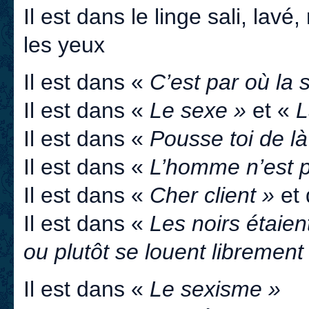
Il est dans le linge sali, lav
les yeux
Il est dans «
C’est par où la s
Il est dans «
Le sexe »
et «
L
Il est dans «
Pousse toi de là
Il est dans «
L’homme n’est p
Il est dans «
Cher client »
et 
Il est dans «
Les noirs étaie
ou plutôt se louent librement
Il est dans «
Le sexisme »