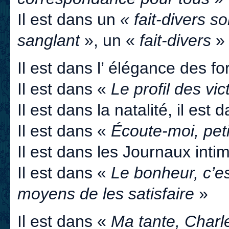
Il est dans un
« fait-divers so
sanglant
», un «
fait-divers
» 
Il est dans l’ élégance des f
Il est dans «
Le profil des vi
Il est dans la natalité, il est
Il est dans «
Écoute-moi, petit
Il est dans les Journaux int
Il est dans «
Le bonheur, c’e
moyens de les satisfaire
»
Il est dans «
Ma tante, Charl