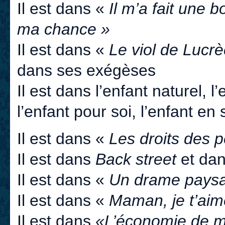
Il est dans «
Il m’a fait une b
ma chance »
Il est dans «
Le viol de Lucr
dans ses exégèses
Il est dans l’enfant naturel, l’
l’enfant pour soi, l’enfant en 
Il est dans «
Les droits des p
Il est dans
Back street
et dan
Il est dans «
Un drame pays
Il est dans «
Maman, je t’aim
Il est dans
«L’économie de m