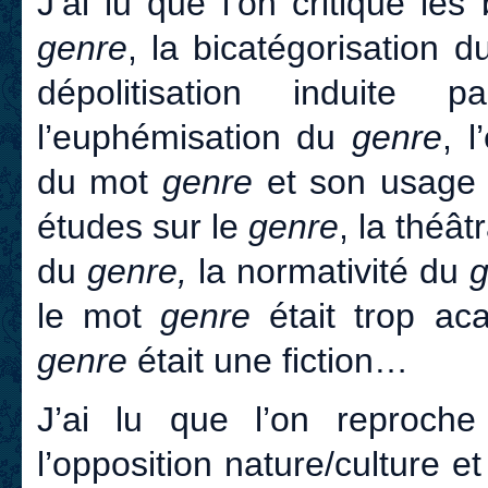
J’ai lu que l’on critique le
genre
, la bicatégorisation 
dépolitisation induit
l’euphémisation du
genre
, 
du mot
genre
et son usage ro
études sur le
genre
, la théât
du
genre,
la normativité du
le mot
genre
était trop ac
genre
était une fiction…
J’ai lu que l’on reproc
l’opposition nature/culture 