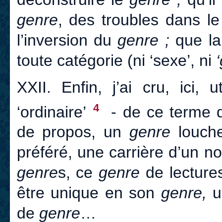
genre
, des troubles dans l
l’inversion du
genre ;
que la
toute catégorie (ni ‘sexe’, ni
‘
XXII. Enfin, j’ai cru, ici, 
4
‘ordinaire’
- de ce terme d
de propos, un
genre
louch
préféré, une carrière d’un 
genre
s, ce
genre
de lecture
être unique en son
genre,
u
de
genre
…