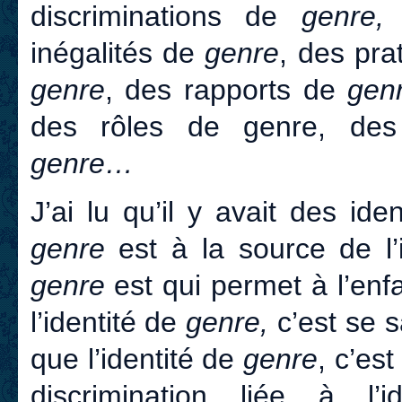
discriminations
de
genre,
u
inégalités de
genre
, des pr
genre
, des rapports de
gen
des rôles de genre, des
genre…
J’ai lu qu’il y avait des ide
genre
est à la source de l’i
genre
est qui permet à l’enfa
l’identité de
genre,
c’est se 
que l’identité de
genre
, c’es
discrimination liée à l