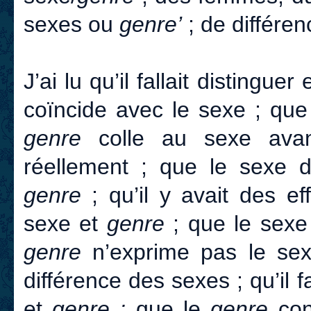
sexes ou
genre’
; de différe
J’ai lu qu’il fallait distingue
coïncide avec le sexe ; qu
genre
colle au sexe avan
réellement ; que le sexe d
genre
; qu’il y avait des ef
sexe et
genre
; que le sex
genre
n’exprime pas le se
différence des sexes ; qu’il f
et
genre ;
que le
genre
con