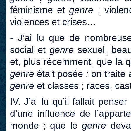
féminisme et
genre
; viole
violences et crises…
- J’ai lu que de nombreuse
social et
genre
sexuel, bea
et, plus récemment
,
que la q
genre
était posée
:
on traite
genre
et classes ; races, cas
IV. J’ai lu qu’il fallait penser
d’une influence de l’appar
monde ; que le
genre
devai