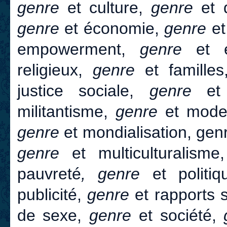
genre
et culture,
genre
et d
genre
et économie,
genre
et
empowerment,
genre
et 
religieux,
genre
et famille
justice sociale,
genre
et 
militantisme,
genre
et mode d
genre
et mondialisation, genr
genre
et multiculturalism
pauvreté
, genre
et politiq
publicité,
genre
et rapports 
de sexe,
genre
et société,