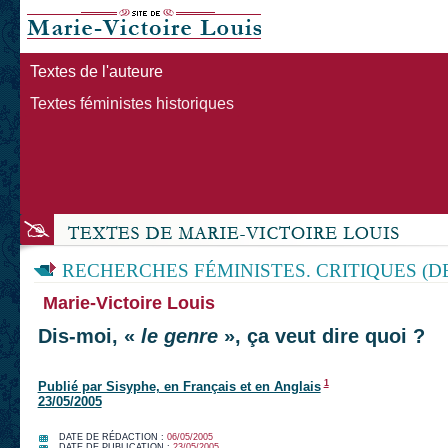
Textes de l'auteure
Textes féministes historiques
RECHERCHES FÉMINISTES. CRITIQUES (D
Marie-Victoire Louis
Dis-moi, «
le genre
», ça veut dire quoi ?
1
Publié par Sisyphe, en Français et en Anglais
23/05/2005
DATE DE RÉDACTION :
06/05/2005
DATE DE PUBLICATION :
23/05/2005