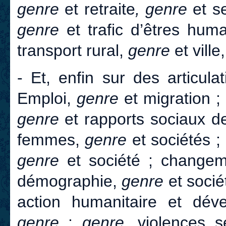
genre
et retraite
, genre
et s
genre
et trafic d’êtres hum
transport rural,
genre
et vill
- Et, enfin sur des articul
Emploi,
genre
et migration 
genre
et rapports sociaux de
femmes,
genre
et sociétés ;
genre
et société ; changem
démographie,
genre
et socié
action humanitaire et dé
genre
;
genre
, violences s