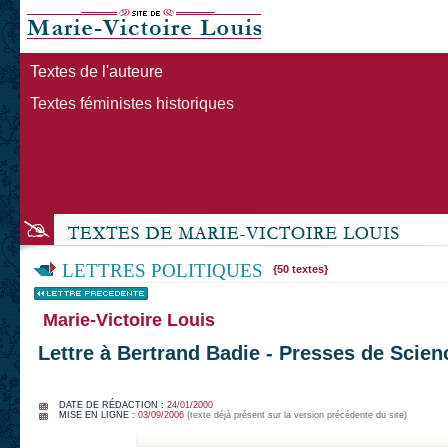
Textes de l'auteure
Textes féministes historiques
LETTRES POLITIQUES
{50 textes}
Marie-Victoire Louis
Lettre à Bertrand Badie - Presses de Scie
DATE DE RÉDACTION :
24/01/2000
MISE EN LIGNE :
03/09/2006
(texte déjà présent sur la version précédente du site)